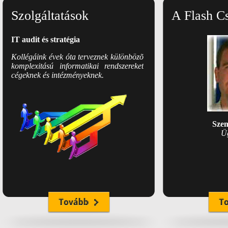
Kollégáink évek óta terveznek különbözõ
Szolgáltatások
A Flash C
komplexitású informatikai rendszereket
cégeknek és intézményeknek.
Szem
Ü
Webtárhelyek és mentések
Maximális adatbiztonság elérése
érdekében IT karbantartási szerzõdéssel
rendelkezõ ügyfeleink számára
díjmentesen napi mentést végzünk
szervereikrõl.