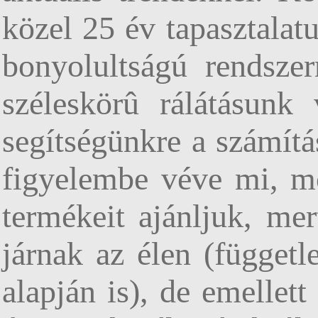
közel 25 év tapasztalat
bonyolultságú rendsze
széleskörû rálátásunk
segítségünkre a számítá
figyelembe véve mi, m
termékeit ajánljuk, me
járnak az élen (függetle
alapján is), de emellet