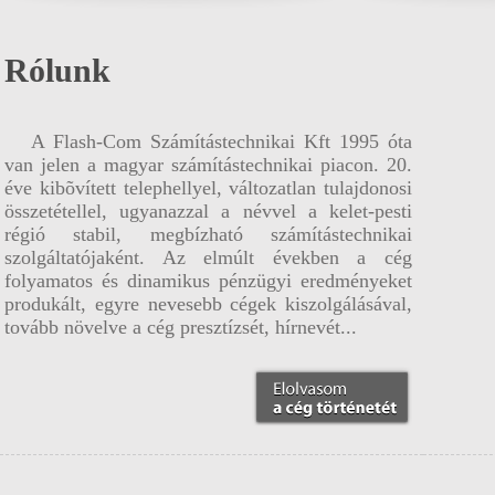
rendelkezõ ügyfeleink számára
díjmentesen napi mentést végzünk
szervereikrõl.
Rólunk
Mat
Ir
A Flash-Com Számítástechnikai Kft 1995 óta
van jelen a magyar számítástechnikai piacon. 20.
éve kibõvített telephellyel, változatlan tulajdonosi
összetétellel, ugyanazzal a névvel a kelet-pesti
régió stabil, megbízható számítástechnikai
szolgáltatójaként. Az elmúlt években a cég
folyamatos és dinamikus pénzügyi eredményeket
produkált, egyre nevesebb cégek kiszolgálásával,
tovább növelve a cég presztízsét, hírnevét...