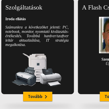
Szolgáltatások
A Flash C
Iroda ellátás
Számunkra a következõket jelenti: PC,
notebook, monitor, nyomtató kiválasztás-
értékesítés. Továbbá hardver/szoftver
leltár aktualizálása, IT stratégia
megalkotása.
Szem
Ü
Webtárhelyek és mentések
Maximális adatbiztonság elérése
érdekében IT karbantartási szerzõdéssel