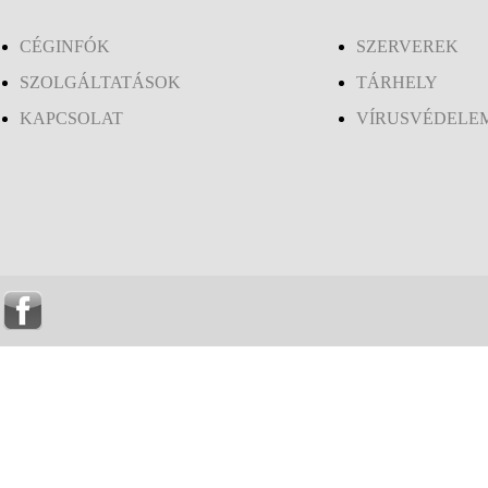
CÉGINFÓK
SZERVEREK
SZOLGÁLTATÁSOK
TÁRHELY
KAPCSOLAT
VÍRUSVÉDELE