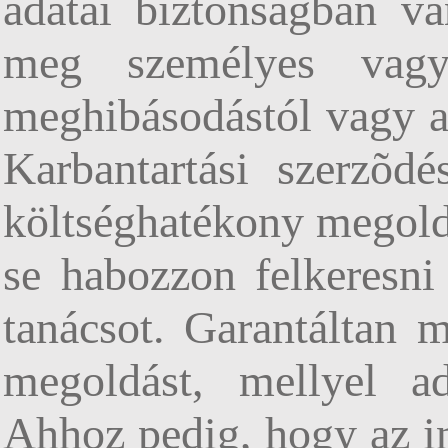
adatai biztonságban va
meg személyes vagy 
meghibásodástól vagy a 
Karbantartási szerzõdé
költséghatékony megold
se habozzon felkeresni 
tanácsot. Garantáltan 
megoldást, mellyel ad
Ahhoz pedig, hogy az i