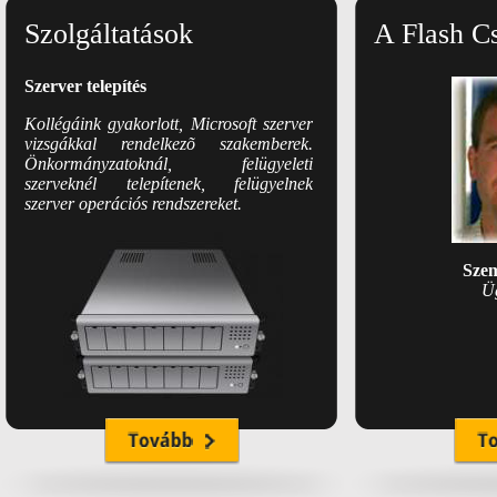
Szolgáltatások
A Flash C
Hosting szolgáltatások
Webtárhely, levelezés, FTP saját
üzemeltetésû hosting szolgáltatásaink
keretén belül.
Mat
Ir
Szerver telepítés
Kollégáink gyakorlott, Microsoft szerver
vizsgákkal rendelkezõ szakemberek.
Önkormányzatoknál, felügyeleti