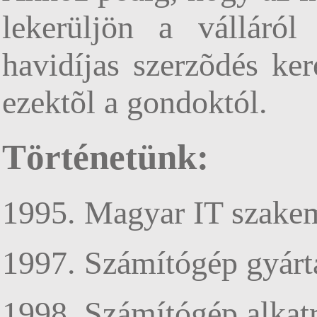
lekerüljön a válláról
havidíjas szerzõdés ke
ezektõl a gondoktól.
Történetünk:
1995. Magyar IT szakem
1997. Számítógép gyár
1998. Számítógép alkat