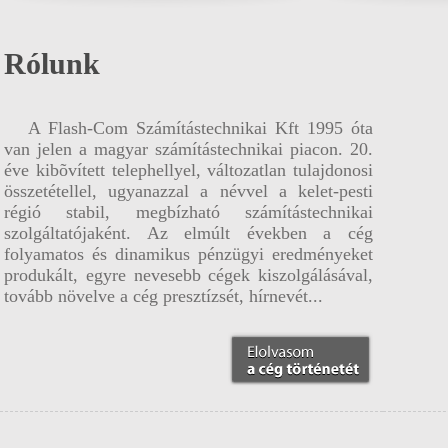
szerveknél telepítenek, felügyelnek
szerver operációs rendszereket.
Rólunk
Szem
Ü
A Flash-Com Számítástechnikai Kft 1995 óta
van jelen a magyar számítástechnikai piacon. 20.
éve kibõvített telephellyel, változatlan tulajdonosi
összetétellel, ugyanazzal a névvel a kelet-pesti
régió stabil, megbízható számítástechnikai
szolgáltatójaként. Az elmúlt években a cég
folyamatos és dinamikus pénzügyi eredményeket
produkált, egyre nevesebb cégek kiszolgálásával,
tovább növelve a cég presztízsét, hírnevét...